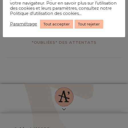
PRÉCÉDENT
votre navigateur. Pour en savoir plus sur l’utilisation
VIH ET PRÉJUDICE SPÉCIFIQUE DE CONTAMINATION
des cookies et leurs paramètres, consultez notre
Politique d’utilisation des cookies...
: UN ARRÊT SIMPLEMENT RÉALISTE
Paramétrage
Tout accepter
Tout rejeter
PLUS RÉCENT
SCANDALE ORPEA ET LES RICOCHETS : VICTIMES
"OUBLIÉES" DES ATTENTATS