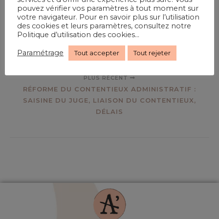
Par
Acorp
pouvez vérifier vos paramètres à tout moment sur
votre navigateur. Pour en savoir plus sur l’utilisation
des cookies et leurs paramètres, consultez notre
Politique d’utilisation des cookies...
PRÉCÉDENT
PREMIERS RÉFLEXES
Paramétrage
Tout accepter
Tout rejeter
PLUS RÉCENT
RÉFORME DU CONTENTIEUX ADMINISTRATIF :
SAISINE DU JUGE, LIAISON DU CONTENTIEUX,
DÉLAIS